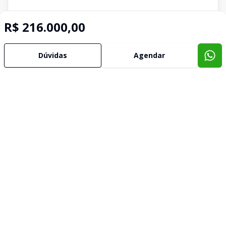
R$ 216.000,00
Dúvidas
Agendar
Imóveis semelhantes
Confira imóveis semelhantes
Cód:
803
Comparar
Có