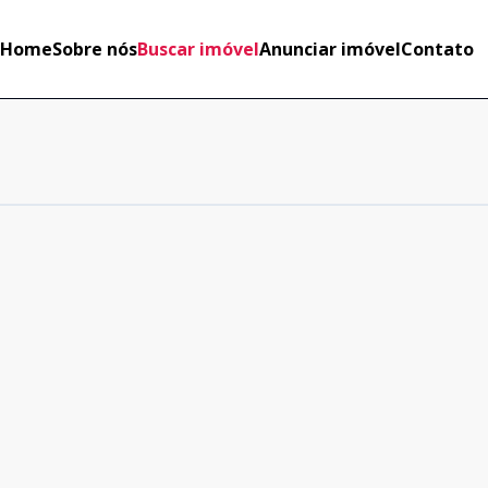
Home
Sobre nós
Buscar imóvel
Anunciar imóvel
Contato
Cód:
596
Comparar
Cód:
651
Comparar