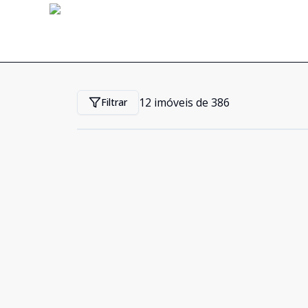
12
imóveis de
386
Filtrar
Cód:
764
Comparar