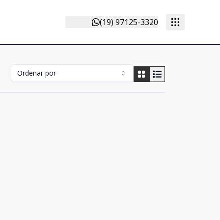
(19) 97125-3320
Ordenar por
Cód:
456
Comparar