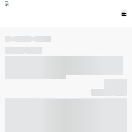
----
----- -----
----- -----
----
-----
---- ------
----- ----- -- ------ ---- ---- -- ----- ----- -----
--- ------
----- ----- -- ------ ----- ----- -- ------
-------------
Compartilhar
Favorito