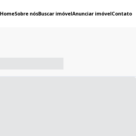
Home
Sobre nós
Buscar imóvel
Anunciar imóvel
Contato
-- ----- ----- --- ------