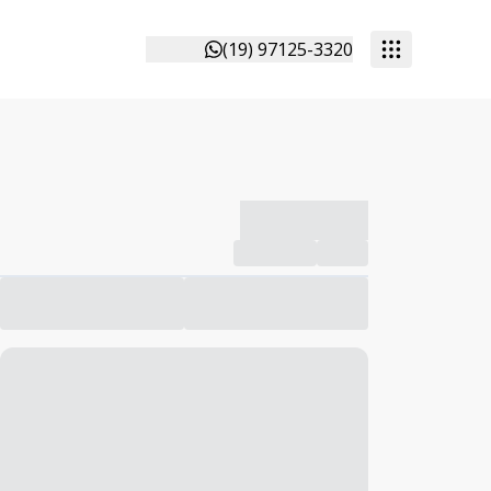
(19) 97125-3320
-------------
Compartilhar
Favorito