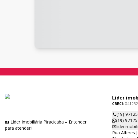
Líder imob
CRECI:
041232
(19) 9712
(19) 97125
🏡 Líder Imobiliária Piracicaba – Entender
liderimobi
para atender.!
Rua Alferes 