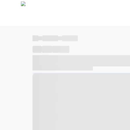
----
----- -----
----- -----
----
-----
---- ------
----- ----- -- ------ ---- ---- -- ---
----- ----- -- ------ ----- ----- -- ------