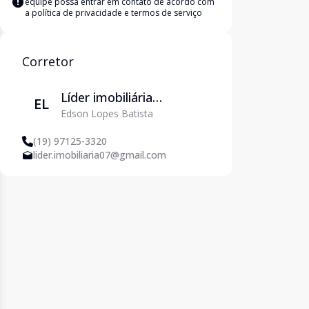
equipe possa entrar em contato de acordo com
a
política de privacidade e termos de serviço
Corretor
Líder imobiliária
EL
Edson Lopes Batista
Piracicaba
(19) 97125-3320
lider.imobiliaria07@gmail.com