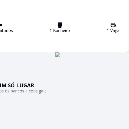
tório
s
1
Banheiro
1
Vaga
UM SÓ LUGAR
s os bancos e consiga a