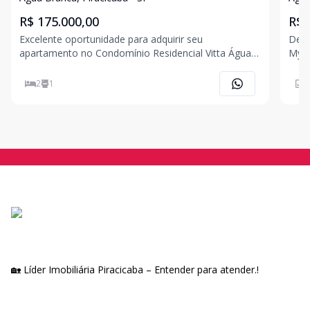
Piracicaba
R$ 175.000,00
R$ 
Excelente oportunidade para adquirir seu
Desc
apartamento no Condomínio Residencial Vitta Água
Myko
Branca, em Piracicaba! Localizado no 3º andar, este
Bran
imóvel oferece 2 dormitórios bem distribuídos e 1
imóv
2
1
4
banheiro social, sendo ideal para quem busca
idea
conforto, prati
esta
🏡 Líder Imobiliária Piracicaba – Entender para atender.!