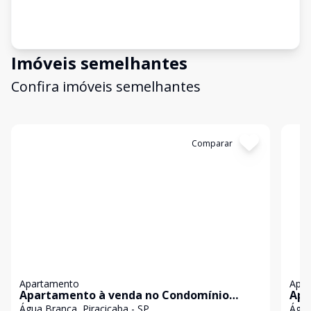
Imóveis semelhantes
Confira imóveis semelhantes
Cód:
681
Comparar
Có
Apartamento
Apa
Apartamento à venda no Condomínio
Apa
Residencial Vitta Água Branca, em
Res
Água Branca, Piracicaba - SP
Água