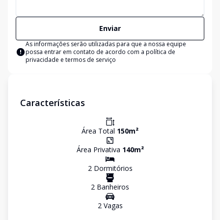
Enviar
As informações serão utilizadas para que a nossa equipe
possa entrar em contato de acordo com a
política de
privacidade e termos de serviço
Características
Área Total
150
m²
Área Privativa
140
m²
2
Dormitório
s
2
Banheiro
s
2
Vaga
s