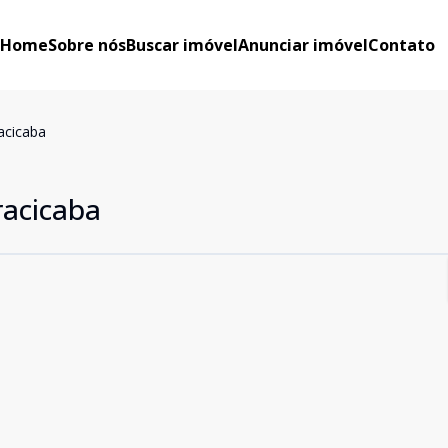
Home
Sobre nós
Buscar imóvel
Anunciar imóvel
Contato
acicaba
racicaba