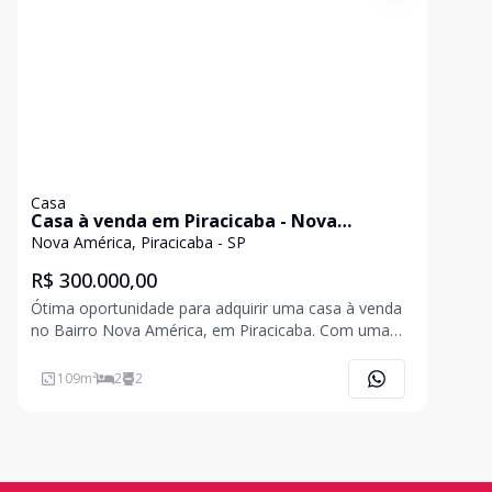
Casa
Casa à venda em Piracicaba - Nova
América
Nova América, Piracicaba - SP
R$ 300.000,00
Ótima oportunidade para adquirir uma casa à venda
no Bairro Nova América, em Piracicaba. Com uma
área total de 166,66 m² e privativa de 109,78 m², est
109
m²
2
2