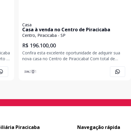
Casa
Casa à venda no Centro de Piracicaba
Centro, Piracicaba - SP
R$ 196.100,00
cicaba
Confira esta excelente oportunidade de adquirir sua
rto e
nova casa no Centro de Piracicaba! Com total de
200m², esta residência oferece fácil acesso a diversos
serviços e comodidades da região. Aproveite a
2
1
ço
praticidade de viver em um bairro que combina tranquil
iliária Piracicaba
Navegação rápida