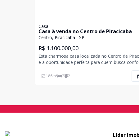
Casa
Casa à venda no Centro de Piracicaba
Centro, Piracicaba - SP
R$ 1.100.000,00
Esta charmosa casa localizada no Centro de Pira
é a oportunidade perfeita para quem busca confo
praticidade. Com uma área total de 375 m² e área
privativa de 186,04 m², o imóvel conta com 2
186
m²
2
2
dormitórios e 2 banheiros, proporcionando espa
ideal
Líder imob