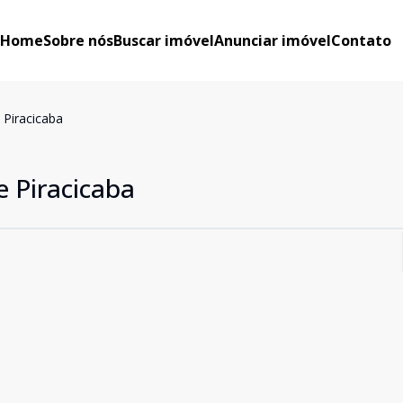
Home
Sobre nós
Buscar imóvel
Anunciar imóvel
Contato
 Piracicaba
e Piracicaba