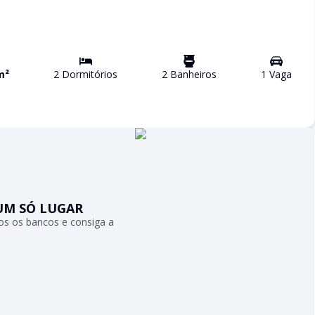
m²
2
Dormitório
s
2
Banheiro
s
1
Vaga
UM SÓ LUGAR
s os bancos e consiga a