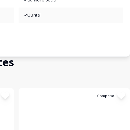
Quintal
tes
Cód:
321
Comparar