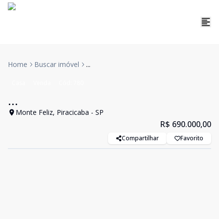
Home
Buscar imóvel
...
Casa
Venda
Cód:
780
...
Monte Feliz, Piracicaba - SP
R$ 690.000,00
Compartilhar
Favorito