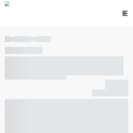
----
----- -----
----- -----
----
-----
---- ------
----- ----- -- ------ ---- ---- -- ----- ----- -----
--- ------
----- ----- -- ------ ----- ----- -- ------
-------------
Compartilhar
Favorito