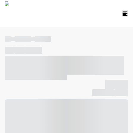
----
----- -----
----- -----
----
-----
---- ------
----- ----- -- ------ ---- ---- -- ----- ----- -----
--- ------
----- ----- -- ------ ----- ----- -- ------
-------------
Compartilhar
Favorito