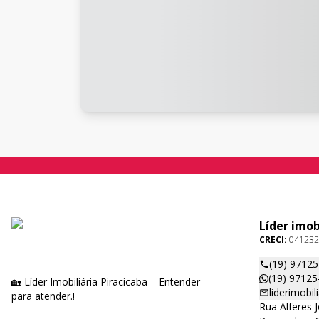
Líder imob
CRECI:
041232
(19) 9712
(19) 97125
🏡 Líder Imobiliária Piracicaba – Entender
liderimobi
para atender.!
Rua Alferes 