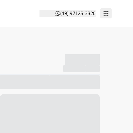
(19) 97125-3320
-------------
Compartilhar
Favorito