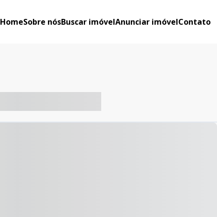
Home
Sobre nós
Buscar imóvel
Anunciar imóvel
Contato
-- ----- ----- --- ------