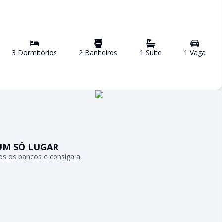
3
Dormitório
s
2
Banheiro
s
1
Suíte
1
Vaga
UM SÓ LUGAR
s os bancos e consiga a