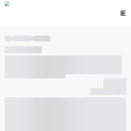
----
----- -----
----- -----
----
-----
---- ------
----- ----- -- ------ ---- ---- -- ----- ----- -----
--- ------
----- ----- -- ------ ----- ----- -- ------
-------------
Compartilhar
Favorito