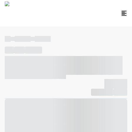
----
----- -----
----- -----
----
-----
---- ------
----- ----- -- ------ ---- ---- -- ----- ----- -----
--- ------
----- ----- -- ------ ----- ----- -- ------
-------------
Compartilhar
Favorito