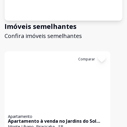
Imóveis semelhantes
Confira imóveis semelhantes
Cód:
437
Comparar
Apartamento
Apartamento à venda no Jardins do Sol
Monte Líbano, Piracicaba
Monte Líbano, Piracicaba - SP