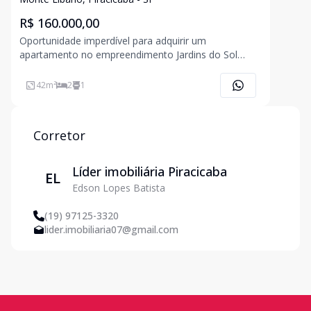
R$ 160.000,00
Oportunidade imperdível para adquirir um
apartamento no empreendimento Jardins do Sol
segundo andar, localizado no bairro Monte Líbano
em Piracicaba. Com 42 m² de área privativa, este
42
m²
2
1
apartamento conta com 2 dormitórios, 1 banheiro e
1 vaga de garagem. O
Corretor
Líder imobiliária Piracicaba
EL
Edson Lopes Batista
(19) 97125-3320
lider.imobiliaria07@gmail.com