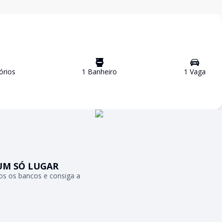
ório
s
1
Banheiro
1
Vaga
UM SÓ LUGAR
s os bancos e consiga a