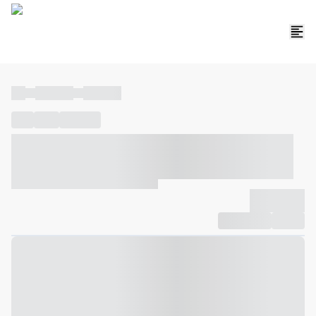
----
----- -----
----- -----
----
-----
---- ------
----- ----- -- ------ ---- ---- -- ----- ----- -----
--- ------
----- ----- -- ------ ----- ----- -- ------
-------------
Compartilhar
Favorito