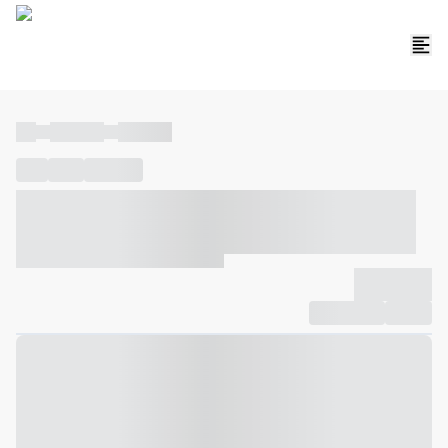
----
----- -----
----- -----
----
-----
---- ------
----- ----- -- ------ ---- ---- -- ----- ----- -----
--- ------
----- ----- -- ------ ----- ----- -- ------
-------------
Compartilhar
Favorito