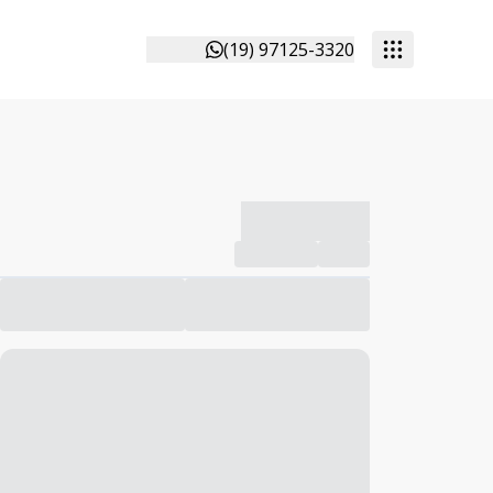
(19) 97125-3320
-------------
Compartilhar
Favorito