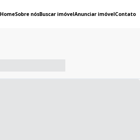
Home
Sobre nós
Buscar imóvel
Anunciar imóvel
Contato
-- ----- ----- --- ------