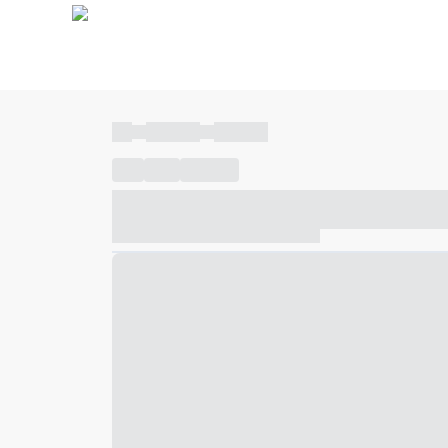
----
----- -----
----- -----
----
-----
---- ------
----- ----- -- ------ ---- ---- -- ---
----- ----- -- ------ ----- ----- -- ------