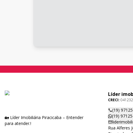
Líder imob
CRECI:
041232
(19) 9712
(19) 97125
🏡 Líder Imobiliária Piracicaba – Entender
liderimobi
para atender.!
Rua Alferes 