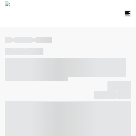
----
----- -----
----- -----
----
-----
---- ------
----- ----- -- ------ ---- ---- -- ----- ----- -----
--- ------
----- ----- -- ------ ----- ----- -- ------
-------------
Compartilhar
Favorito