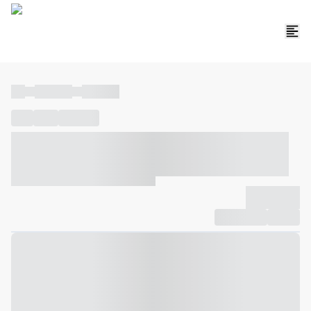
----
----- -----
----- -----
----
-----
---- ------
----- ----- -- ------ ---- ---- -- ----- ----- -----
--- ------
----- ----- -- ------ ----- ----- -- ------
-------------
Compartilhar
Favorito