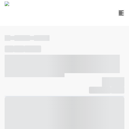
----
----- -----
----- -----
----
-----
---- ------
----- ----- -- ------ ---- ---- -- ----- ----- -----
--- ------
----- ----- -- ------ ----- ----- -- ------
-------------
Compartilhar
Favorito