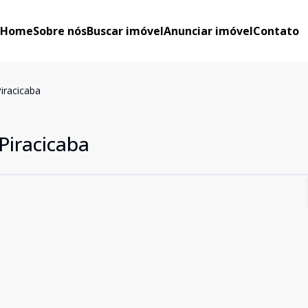
Home
Sobre nós
Buscar imóvel
Anunciar imóvel
Contato
iracicaba
Piracicaba