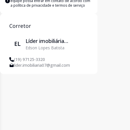
equipe possa entrar em contato de acordo com
a
política de privacidade e termos de serviço
Corretor
Líder imobiliária
EL
Edson Lopes Batista
Piracicaba
(19) 97125-3320
lider.imobiliaria07@gmail.com