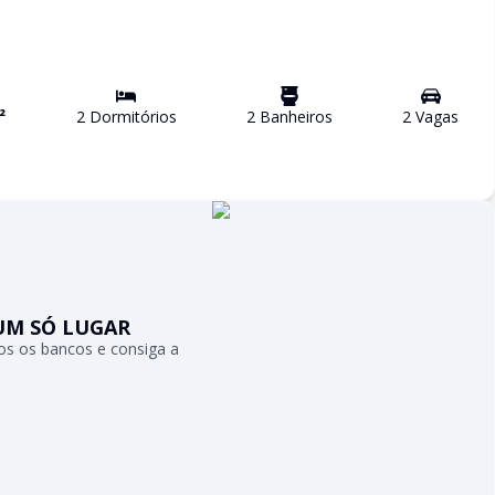
²
2
Dormitório
s
2
Banheiro
s
2
Vaga
s
UM SÓ LUGAR
s os bancos e consiga a