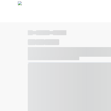
----
----- -----
----- -----
----
-----
---- ------
----- ----- -- ------ ---- ---- -- ---
----- ----- -- ------ ----- ----- -- ------