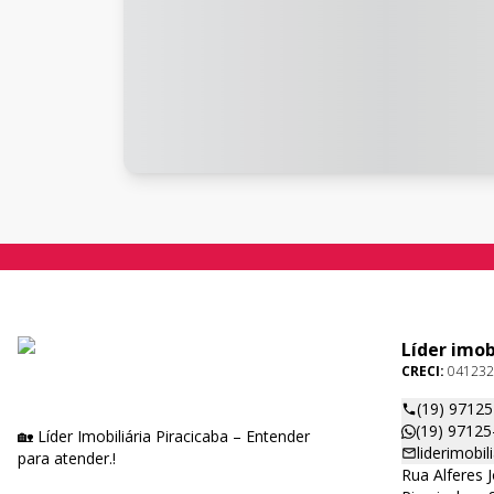
Líder imob
CRECI:
041232
(19) 9712
(19) 97125
🏡 Líder Imobiliária Piracicaba – Entender
liderimobi
para atender.!
Rua Alferes 