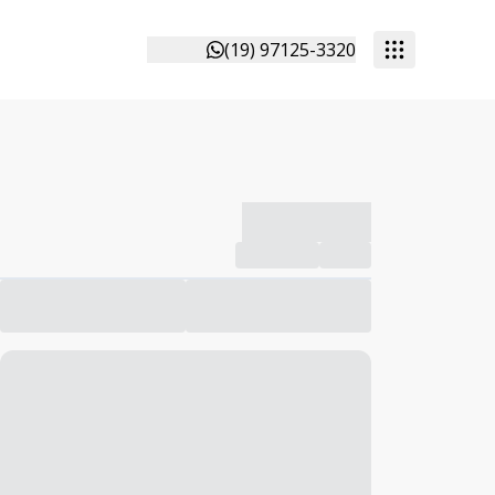
(19) 97125-3320
-------------
Compartilhar
Favorito