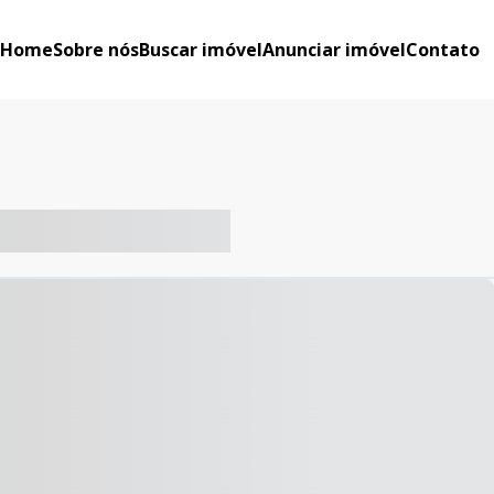
Home
Sobre nós
Buscar imóvel
Anunciar imóvel
Contato
-- ----- ----- --- ------