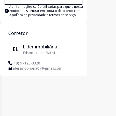
As informações serão utilizadas para que a nossa
equipe possa entrar em contato de acordo com
a
política de privacidade e termos de serviço
Corretor
Líder imobiliária
EL
Edson Lopes Batista
Piracicaba
(19) 97125-3320
lider.imobiliaria07@gmail.com