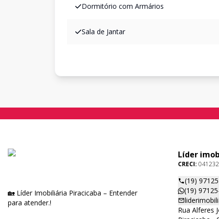
Dormitório com Armários
Sala de Jantar
Líder imob
CRECI:
041232
(19) 9712
(19) 97125
🏡 Líder Imobiliária Piracicaba – Entender
liderimobi
para atender.!
Rua Alferes 