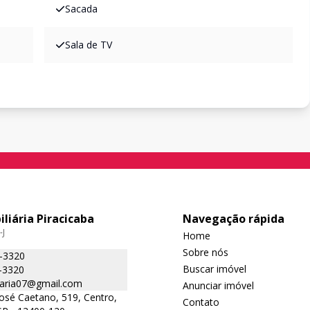
Sacada
Sala de TV
iliária Piracicaba
Navegação rápida
-J
Home
Sobre nós
5-3320
Buscar imóvel
-3320
liaria07@gmail.com
Anunciar imóvel
José Caetano, 519, Centro,
Contato